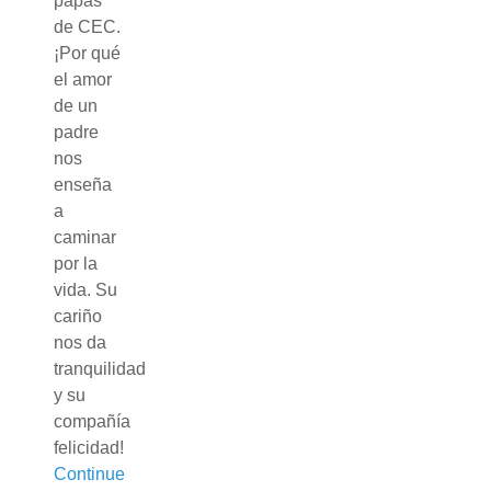
papás
de CEC.
¡Por qué
el amor
de un
padre
nos
enseña
a
caminar
por la
vida. Su
cariño
nos da
tranquilidad
y su
compañía
felicidad!
Continue