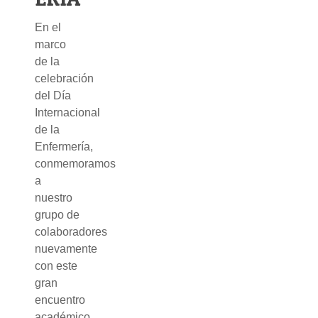
En el
marco
de la
celebración
del Día
Internacional
de la
Enfermería,
conmemoramos
a
nuestro
grupo de
colaboradores
nuevamente
con este
gran
encuentro
académico