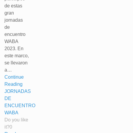
de estas
gran
jornadas
de
encuentro
WABA
2023. En
este marco,
se llevaron
a…
Continue
Reading
JORNADAS
DE
ENCUENTRO
WABA
Do you like
it?
0