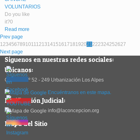
VOLUNTARIOS
Do you like
it?
0
Read more
Prev page
1
2
3
4
5
6
7
8
9
10
11
12
13
14
15
16
17
18
19
20
21
22
23
24
25
26
27
Next page
Síguenos en nuestras redes sociales:
Ubícanos:
Calle 38 Nº 52 - 249 Urbanización Los Alpes
Encuéntranos en este mapa.
Notificación Judicial:
info@laconcepcion.org
Mapa del Sitio