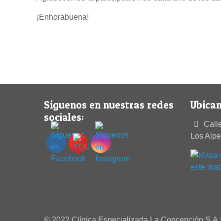
¡Enhorabuena!
Síguenos en nuestras redes
Ubícan
sociales:
Calle
Los Alp
este ma
© 2022 Clínica Especializada La Concepción S.A.S