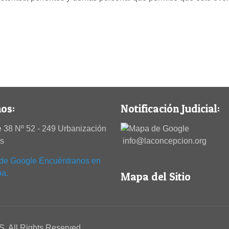
os:
Notificación Judicial:
 38 Nº 52 - 249 Urbanización
es
info@laconcepcion.org
Encuéntranos en
pa.
Mapa del Sitio
. All Rights Reserved.