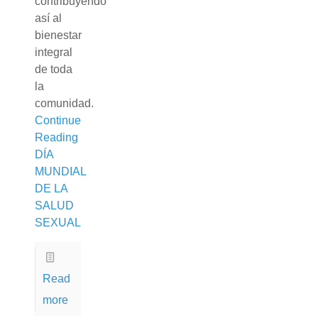
contribuyendo
así al
bienestar
integral
de toda
la
comunidad.
Continue
Reading
DÍA
MUNDIAL
DE LA
SALUD
SEXUAL
Read
more