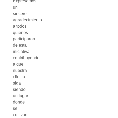
Expresamos
un
sincero
agradecimiento
a todos
quienes
participaron
de esta
iniciativa,
contribuyendo
a que
nuestra
clínica
siga
siendo
un lugar
donde
se
cultivan