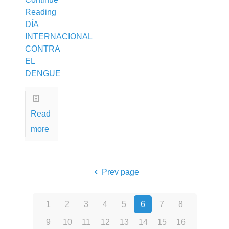
Reading
DÍA
INTERNACIONAL
CONTRA
EL
DENGUE
Read
more
Prev page
1
2
3
4
5
6
7
8
9
10
11
12
13
14
15
16