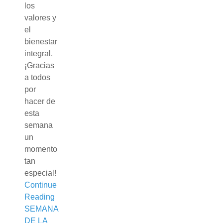
los
valores y
el
bienestar
integral.
¡Gracias
a todos
por
hacer de
esta
semana
un
momento
tan
especial!
Continue
Reading
SEMANA
DE LA