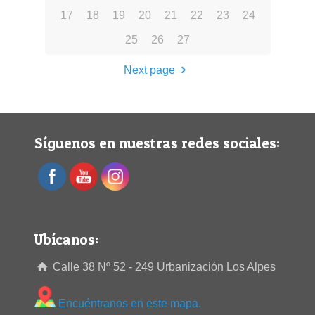
17
18
19
20
21
22
23
24
25
26
27
Next page
Síguenos en nuestras redes sociales:
Ubícanos:
Calle 38 Nº 52 - 249 Urbanización Los Alpes
Encuéntranos en este mapa.