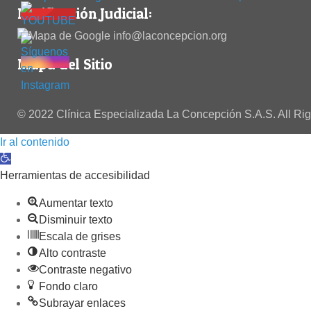
Notificación Judicial:
info@laconcepcion.org
Mapa del Sitio
© 2022 Clínica Especializada La Concepción S.A.S. All Ri
Ir al contenido
Abrir barra de herramientas
Herramientas de accesibilidad
Aumentar texto
Disminuir texto
Escala de grises
Alto contraste
Contraste negativo
Fondo claro
Subrayar enlaces