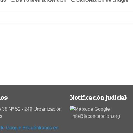
ado
Demora en la atención
Cancelación de cirugía
os:
Notificación Judicial:
 38 Nº 52 - 249 Urbanización
es
info@laconcepcion.org
Encuéntranos en