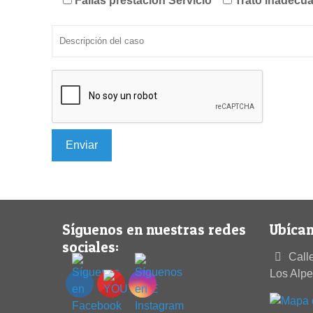
Fallas prestación Servicio
Trato inadecu
Síguenos en nuestras redes
Ubícan
sociales:
Calle
Los Alp