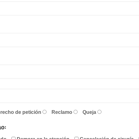
recho de petición
Reclamo
Queja
mo: