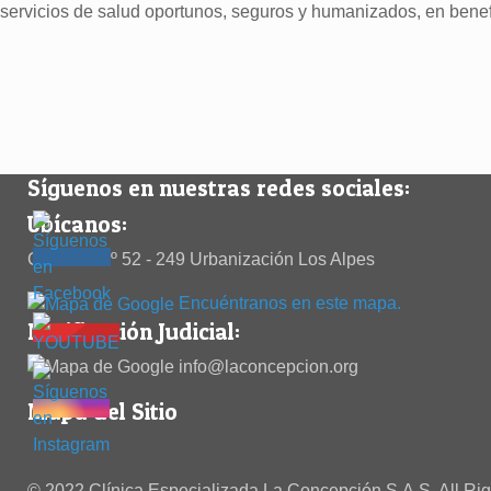
servicios de salud oportunos, seguros y humanizados, en benef
Síguenos en nuestras redes sociales:
Ubícanos:
Calle 38 Nº 52 - 249 Urbanización Los Alpes
Encuéntranos en este mapa.
Notificación Judicial:
info@laconcepcion.org
Mapa del Sitio
© 2022 Clínica Especializada La Concepción S.A.S. All Ri