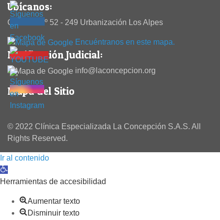
Ubícanos:
Calle 38 Nº 52 - 249 Urbanización Los Alpes
Encuéntranos en este mapa.
Notificación Judicial:
info@laconcepcion.org
Mapa del Sitio
© 2022 Clínica Especializada La Concepción S.A.S. All
Rights Reserved.
Ir al contenido
Abrir barra de herramientas
Herramientas de accesibilidad
Aumentar texto
Disminuir texto