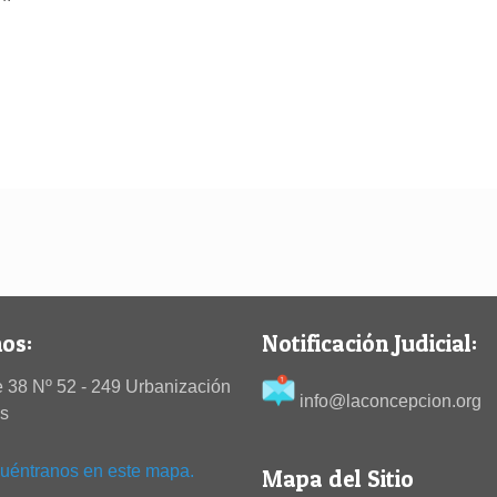
os:
Notificación Judicial:
 38 Nº 52 - 249 Urbanización
info@laconcepcion.org
es
uéntranos en este mapa.
Mapa del Sitio